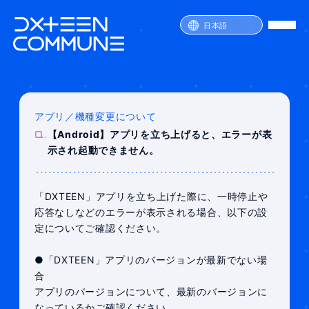
日本語
アプリ／機種変更について
SERVICE
Q.
【Android】アプリを立ち上げると、エラーが表
PRICE
示され起動できません。
ATTENTION
FAQ
JOIN
LOGIN
「DXTEEN」アプリを立ち上げた際に、一時停止や
応答なしなどのエラーが表示される場合、以下の設
定についてご確認ください。
●「DXTEEN」アプリのバージョンが最新でない場
合
アプリのバージョンについて、最新のバージョンに
なっているかご確認ください。