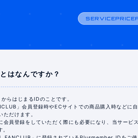
SERVICE
PRICE
r IDとはなんですか？
、【E】からはじまるIDのことです。
AL FANCLUB」会員登録時やECサイトでの商品購入時な
いただけます。
NE」に会員登録をしていただく際にも必要になり、当サービ
す。
IAL FANCLUB」に登録されているPlusmember IDを