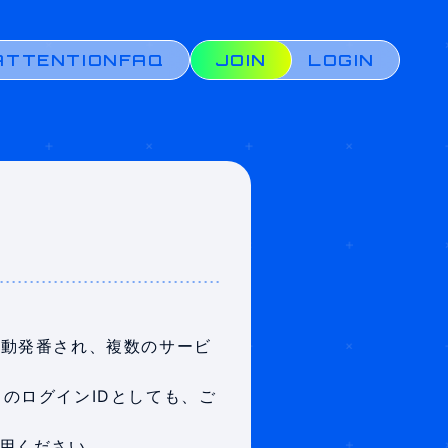
ATTENTION
FAQ
JOIN
LOGIN
どに自動発番され、複数のサービ
スのログインIDとしても、ご
ご使用ください