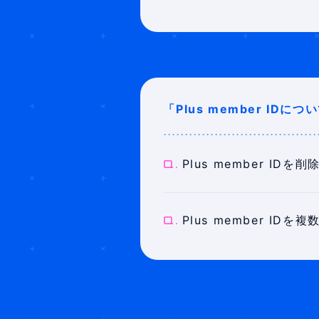
「Plus member ID
Q.
Plus member ID
Q.
Plus member 