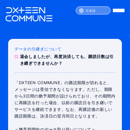
日本語
データの引継ぎについて
SERVICE
Q.
退会しましたが、再度決済しても、購読日数は引
PRICE
き継ぎできませんか？
ATTENTION
FAQ
JOIN
LOGIN
「DXTEEN COMMUNE」の購読期限が切れると、
メッセージは受信できなくなります。ただし、期限
から3日間の猶予期間が設けられており、その期間内
に再購読を行った場合、以前の購読日を引き継いで
サービスを継続できます。なお、再購読後の新しい
購読期限は、決済日の翌月同日となります。
＜猶予期間中のデータ取り扱いについて＞